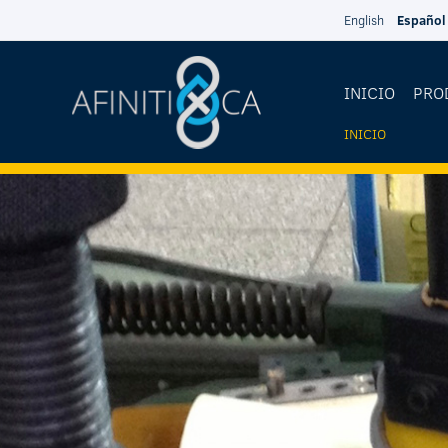
Pasar al contenido principal
English
Español
INICIO
PRO
INICIO
USTED
ESTÁ
AQUÍ