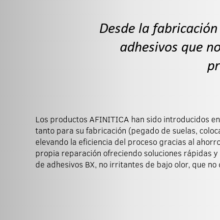
Desde la fabricación
adhesivos que no
pr
Los productos AFINITICA han sido introducidos en 
flexibilidad aumentada, son ideales para este
tanto para su fabricación (pegado de suelas, coloc
AFINITICA® Superflex es un adhesivo instantáneo,
elevando la eficiencia del proceso gracias al ahor
de relleno, especialmente idóneo para reparaciones
propia reparación ofreciendo soluciones rápidas y
relleno de huecos y sellado, y donde la elasticidad y 
de adhesivos BX, no irritantes de bajo olor, que no