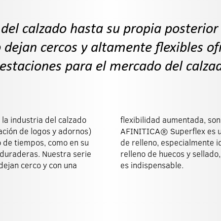
 del calzado hasta su propia posterior
 dejan cercos y altamente flexibles of
estaciones para el mercado del calza
la industria del calzado
 tipo de aplicaciones.
ación de logos y adornos)
 elástico y con capacidad
ro de tiempos, como en su
 difíciles que requieran
 duraderas. Nuestra serie
la flexibilidad de la unión
 dejan cerco y con una
es indispensable.