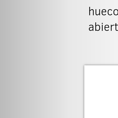
hueco
abier