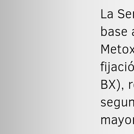
La Se
base 
Metox
fijac
BX), 
segun
mayor