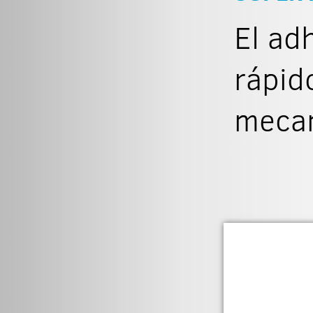
El ad
rápid
mecan