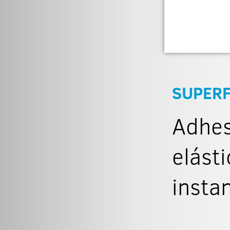
SUPERF
Adhes
elást
insta