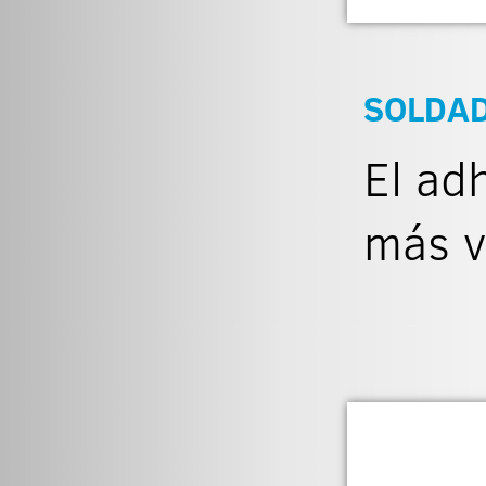
SOLDAD
El ad
más v