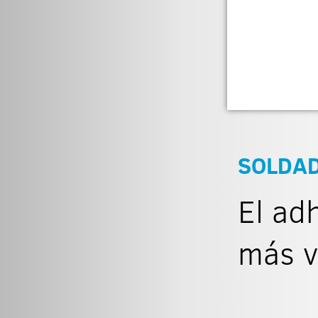
SOLDAD
El ad
más v