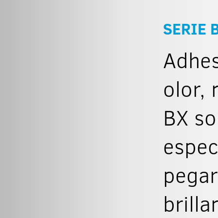
SERIE 
Adhes
olor, 
BX so
espec
pegar
brill